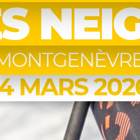
S NEI
MONTGENÈVR
14 MARS 202