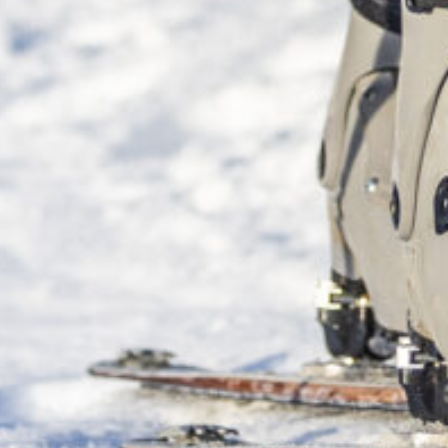
nèvre
n du
Triathlon de Montgenèvre
une course fun avant l
e un de vos premiers week-ends chocs de l’année : trail 
 dans la doyenne des stations françaises et ce juste à cô