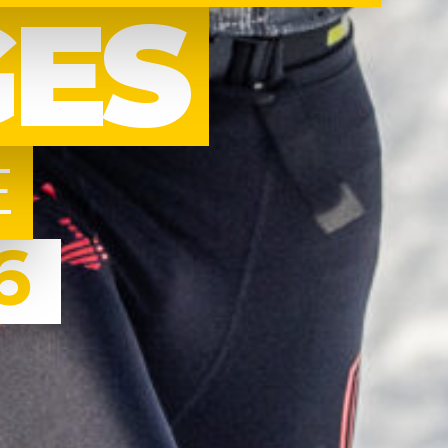
GES
E
6