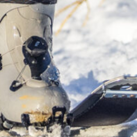
Contacts
es
accueil@montgenevre.com
le
+33 (0)4 92 21 52 52
05100 Montgenèvre
France
té de