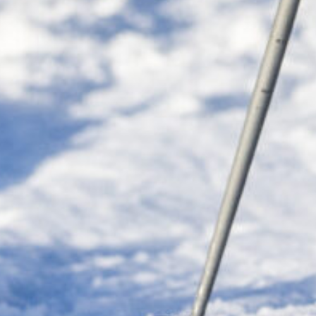
Triathlon Des Neiges – Montge
Les
14 mars 2026
se déroulera la troisième éditio
grands événements de l’été. Vous pourrez donc fair
vendredi et triathlon ou duathlon des neiges
Le petit plus vous avez tout le week-end pour skier
l’Italie alors « Andiamo ».