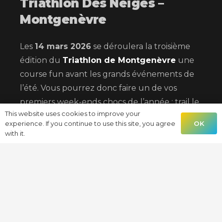
Triathlon Des Neiges –
Montgenèvre
Les
14 mars 2026
se déroulera la troisième
édition du
Triathlon de Montgenèvre
une
course fun avant les grands événements de
l’été. Vous pourrez donc faire un de vos
premiers week-ends chocs de l’année : trail le
This website uses cookies to improve your
vendredi et triathlon ou duathlon des neiges
OK
experience. If you continue to use this site, you agree
with it.
Le petit plus vous avez tout le week-end
pour skier dans la doyenne des stations
françaises et ce juste à côté de l’Italie alors «
Andiamo ».