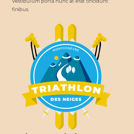
Vestibulum porta nunc at erat tincidunt
finibus.