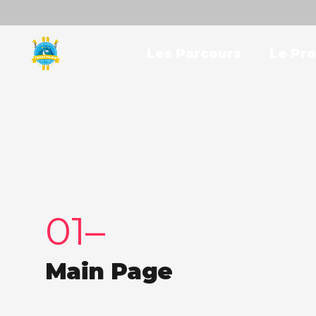
Les Parcours
Le Pr
01–
Main Page